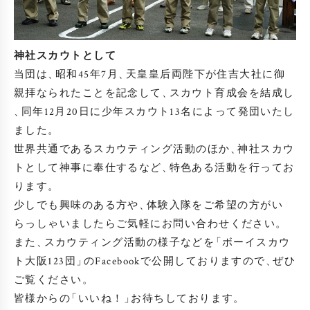
神社スカウトとして
当団は
、
昭和45年7月
、
天皇皇后両陛下が住吉大社に御
親拝なられたことを記念して
、
スカウト育成会を結成し
、
同年12月20日に少年スカウト13名によって発団いたし
ました
。
世界共通であるスカウティング活動のほか
、
神社スカウ
トとして神事に奉仕するなど
、
特色ある活動を行ってお
ります
。
少しでも興味のある方や
、
体験入隊をご希望の方がい
らっしゃいましたらご気軽にお問い合わせください
。
また
、
スカウティング活動の様子などを
「
ボーイスカウ
ト大阪123団
」
のFacebookで公開しておりますので
、
ぜひ
ご覧ください
。
皆様からの
「
いいね！
」
お待ちしております
。